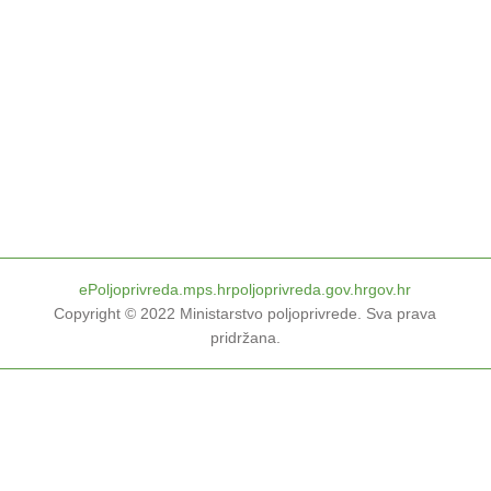
ePoljoprivreda.mps.hr
poljoprivreda.gov.hr
gov.hr
Copyright © 2022
Ministarstvo poljoprivrede
.
Sva prava
pridržana
.