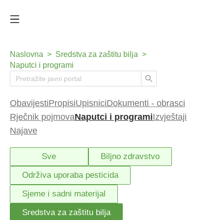
Naslovna
>
Sredstva za zaštitu bilja
>
Naputci i programi
Obavijesti
Propisi
Upisnici
Dokumenti - obrasci
Rječnik pojmova
Naputci i programi
Izvještaji
Najave
Sve
Biljno zdravstvo
Održiva uporaba pesticida
Sjeme i sadni materijal
Sredstva za zaštitu bilja