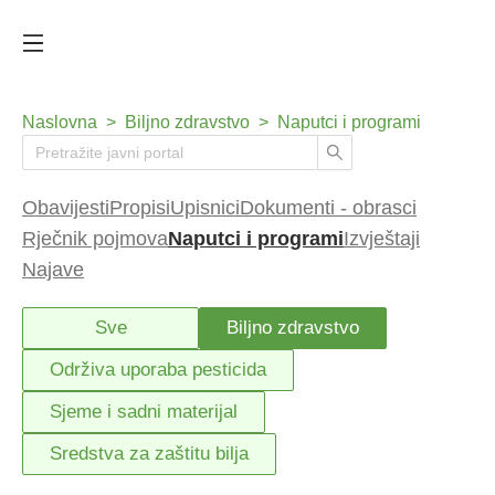
Naslovna
>
Biljno zdravstvo
>
Naputci i programi
Obavijesti
Propisi
Upisnici
Dokumenti - obrasci
Rječnik pojmova
Naputci i programi
Izvještaji
Najave
Sve
Biljno zdravstvo
Održiva uporaba pesticida
Sjeme i sadni materijal
Sredstva za zaštitu bilja