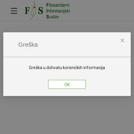
Javna tražilica
Obavijesti
Greška
Izjava o pristupačnosti
Greška u dohvatu korisničkih informacija
OK