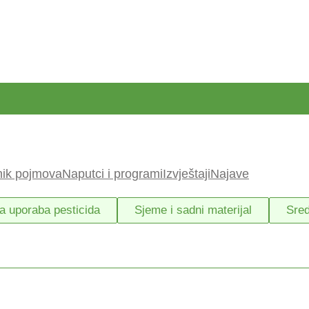
nik pojmova
Naputci i programi
Izvještaji
Najave
a uporaba pesticida
Sjeme i sadni materijal
Sred