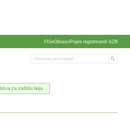
FIS
eObrasci
Popis registriranih SZB
stva za zaštitu bilja