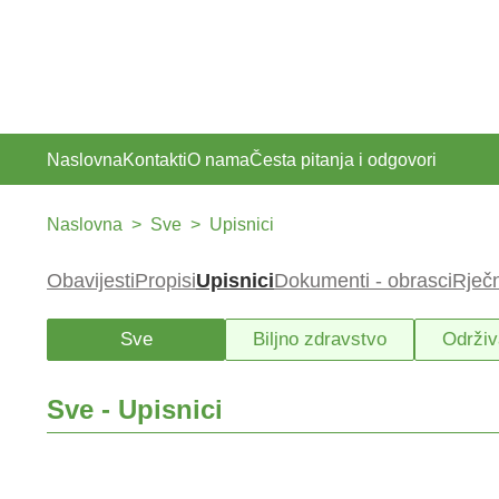
Naslovna
Kontakti
O nama
Česta pitanja i odgovori
Naslovna
>
Sve
>
Upisnici
Obavijesti
Propisi
Upisnici
Dokumenti - obrasci
Rječ
Sve
Biljno zdravstvo
Održiv
Sve - Upisnici