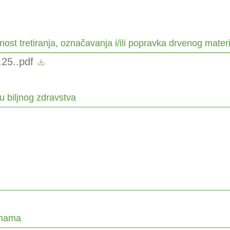
tnost tretiranja, označavanja i/ili popravka drvenog mater
.25..pdf
u biljnog zdravstva
inama