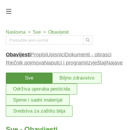
Naslovna
>
Sve
>
Obavijesti
Obavijesti
Propisi
Upisnici
Dokumenti - obrasci
Rječnik pojmova
Naputci i programi
Izvještaji
Najave
Sve
Biljno zdravstvo
Održiva uporaba pesticida
Sjeme i sadni materijal
Sredstva za zaštitu bilja
Sve - Obavijesti