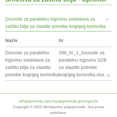
Dozvole za paralelnu trgovinu sredstava za
zaštitu bilja za vlastite potrebe krajnjeg korisnika
Naziv
hr
Dozvole za paralelnu
298_hr_1_Dozvole za
trgovinu sredstava za
paralelnu trgovinu SZB
zaštitu bilja za vlastite
za vlastite potrebe
potrebe krajnjeg korisnika
krajnjeg korisnika.xlsx
ePoljoprivreda.mps.hr
poljoprivreda.gov.hr
gov.hr
Copyright © 2022
Ministarstvo poljoprivrede
.
Sva prava
pridržana
.