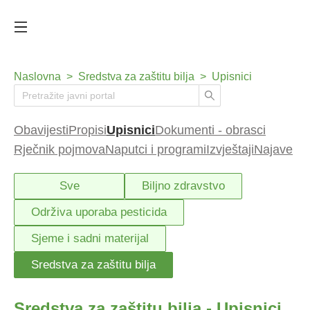
Naslovna
>
Sredstva za zaštitu bilja
>
Upisnici
Obavijesti
Propisi
Upisnici
Dokumenti - obrasci
Rječnik pojmova
Naputci i programi
Izvještaji
Najave
Sve
Biljno zdravstvo
Održiva uporaba pesticida
Sjeme i sadni materijal
Sredstva za zaštitu bilja
Sredstva za zaštitu bilja - Upisnici