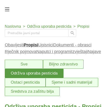
Naslovna
>
Održiva uporaba pesticida
>
Propisi
Obavijesti
Propisi
Upisnici
Dokumenti - obrasci
Rječnik pojmova
Naputci i programi
Izvještaji
Najave
Sve
Biljno zdravstvo
Održiva uporaba pesticida
Ostaci pesticida
Sjeme i sadni materijal
Sredstva za zaštitu bilja
Održiva uporaba pesticida - Propisi