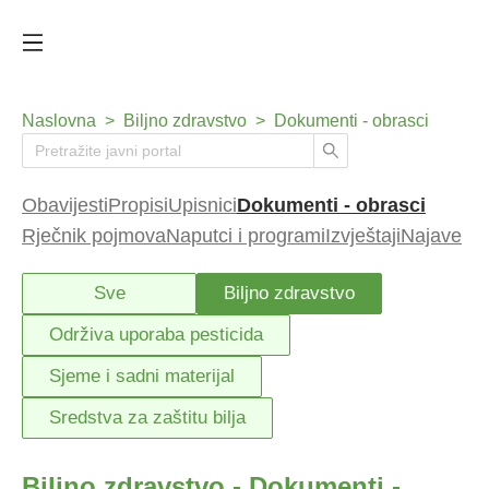
Naslovna
>
Biljno zdravstvo
>
Dokumenti - obrasci
Obavijesti
Propisi
Upisnici
Dokumenti - obrasci
Rječnik pojmova
Naputci i programi
Izvještaji
Najave
Sve
Biljno zdravstvo
Održiva uporaba pesticida
Sjeme i sadni materijal
Sredstva za zaštitu bilja
Biljno zdravstvo - Dokumenti -