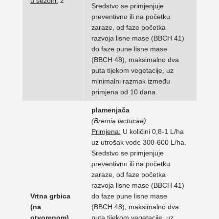
u sezoni:
2
Sredstvo se primjenjuje
preventivno ili na početku
zaraze, od faze početka
razvoja lisne mase (BBCH 41)
do faze pune lisne mase
(BBCH 48), maksimalno dva
puta tijekom vegetacije, uz
minimalni razmak između
primjena od 10 dana.
plamenjača
(Bremia lactucae)
Primjena:
U količini 0,8-1 L/ha
uz utrošak vode 300-600 L/ha.
Sredstvo se primjenjuje
preventivno ili na početku
zaraze, od faze početka
razvoja lisne mase (BBCH 41)
Vrtna grbica
do faze pune lisne mase
(na
(BBCH 48), maksimalno dva
otvorenom)
puta tijekom vegetacije, uz