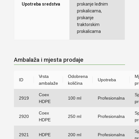
Upotreba sredstva
prskanje leđnim
prskalicama,
prskanje
traktorskim
prskalicama
Ambalaža i mjesta prodaje
Vrsta
Odobrena
Mj
ID
Upotreba
ambalaže
količina
pr
Coex
Sp
2919
100 ml
Profesionalna
HDPE
p
Coex
Sp
2920
250 ml
Profesionalna
HDPE
p
Sp
2921
HDPE
200 ml
Profesionalna
p