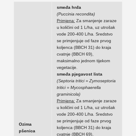
smeđa hrđa
(Puccinia recondita)
Primjena:
Za smanjenje zaraze
u količini od 1 L/ha, uz utrošak
vode 200-400 L/ha. Sredstvo
se primjenjuje od faze prvog
koljenca (BBCH 31) do kraja
cvatnje (BBCH 69),
maksimalno jednom tijekom
vegetacije.
smeđa pjegavost lista
(Septoria tritici = Zymoseptoria
tritici = Mycosphaerella
graminicola)
Primjena:
Za smanjenje zaraze
u količini od 1 L/ha, uz utrošak
vode 200-400 L/ha. Sredstvo
se primjenjuje od faze prvog
Ozima
koljenca (BBCH 31) do kraja
pšenica
cvatnje (BBCH 69),