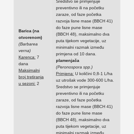
Sredstvo se primjenjuje
preventivno ili na početku
zaraze, od faze početka
razvoja lisne mase (BBCH 41)
do faze pune lisne mase
Barica (na
(BBCH 48), maksimalno dva
otvorenom)
puta tijekom vegetacije, uz
(Barbarea
minimalni razmak između
verna)
primjena od 10 dana.
Karenca:
7
plamenjača
dana
(Peronospora spp.)
Maksimalni
Primjena:
U količini 0,8-1 L/ha
broj tretiranja
uz utrošak vode 300-600 L/ha.
u sezoni:
2
Sredstvo se primjenjuje
preventivno ili na početku
zaraze, od faze početka
razvoja lisne mase (BBCH 41)
do faze pune lisne mase
(BBCH 48), maksimalno dva
puta tijekom vegetacije, uz
minimalni razmak između