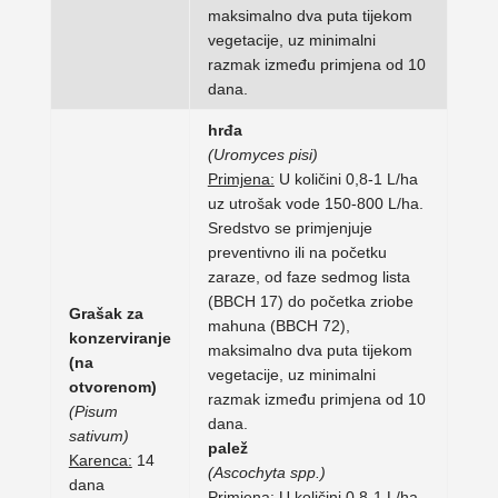
maksimalno dva puta tijekom
vegetacije, uz minimalni
razmak između primjena od 10
dana.
hrđa
(Uromyces pisi)
Primjena:
U količini 0,8-1 L/ha
uz utrošak vode 150-800 L/ha.
Sredstvo se primjenjuje
preventivno ili na početku
zaraze, od faze sedmog lista
(BBCH 17) do početka zriobe
Grašak za
mahuna (BBCH 72),
konzerviranje
maksimalno dva puta tijekom
(na
vegetacije, uz minimalni
otvorenom)
razmak između primjena od 10
(Pisum
dana.
sativum)
palež
Karenca:
14
(Ascochyta spp.)
dana
Primjena:
U količini 0,8-1 L/ha