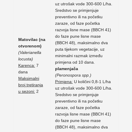
uz utrošak vode 300-600 L/ha.
Sredstvo se primjenjuje
preventivno ili na početku
zaraze, od faze početka
razvoja lisne mase (BBCH 41)
do faze pune lisne mase
Matovilac (na
(BBCH 48), maksimalno dva
otvorenom)
puta tijekom vegetacije, uz
(Valerianella
minimalni razmak između
locusta)
primjena od 10 dana.
Karenca:
7
plamenjača
dana
(Peronospora spp.)
Maksimalni
Primjena:
U količini 0,8-1 L/ha
broj tretiranja
uz utrošak vode 300-600 L/ha.
u sezoni:
2
Sredstvo se primjenjuje
preventivno ili na početku
zaraze, od faze početka
razvoja lisne mase (BBCH 41)
do faze pune lisne mase
(BBCH 48), maksimalno dva