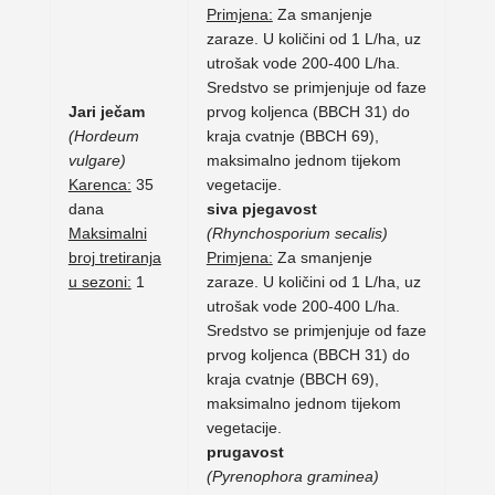
Primjena:
Za smanjenje
zaraze. U količini od 1 L/ha, uz
utrošak vode 200-400 L/ha.
Sredstvo se primjenjuje od faze
Jari ječam
prvog koljenca (BBCH 31) do
(Hordeum
kraja cvatnje (BBCH 69),
vulgare)
maksimalno jednom tijekom
Karenca:
35
vegetacije.
dana
siva pjegavost
Maksimalni
(Rhynchosporium secalis)
broj tretiranja
Primjena:
Za smanjenje
u sezoni:
1
zaraze. U količini od 1 L/ha, uz
utrošak vode 200-400 L/ha.
Sredstvo se primjenjuje od faze
prvog koljenca (BBCH 31) do
kraja cvatnje (BBCH 69),
maksimalno jednom tijekom
vegetacije.
prugavost
(Pyrenophora graminea)