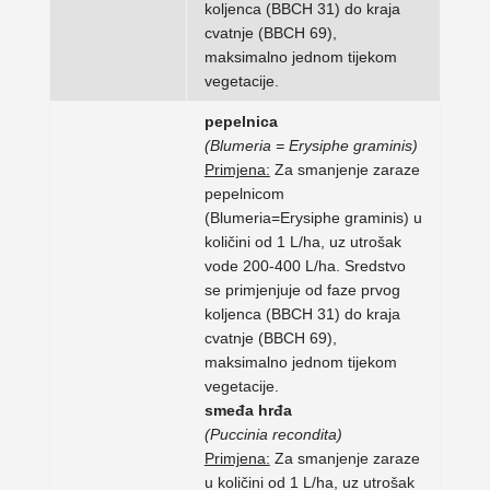
koljenca (BBCH 31) do kraja
cvatnje (BBCH 69),
maksimalno jednom tijekom
vegetacije.
pepelnica
(Blumeria = Erysiphe graminis)
Primjena:
Za smanjenje zaraze
pepelnicom
(Blumeria=Erysiphe graminis) u
količini od 1 L/ha, uz utrošak
vode 200-400 L/ha. Sredstvo
se primjenjuje od faze prvog
koljenca (BBCH 31) do kraja
cvatnje (BBCH 69),
maksimalno jednom tijekom
vegetacije.
smeđa hrđa
(Puccinia recondita)
Primjena:
Za smanjenje zaraze
u količini od 1 L/ha, uz utrošak