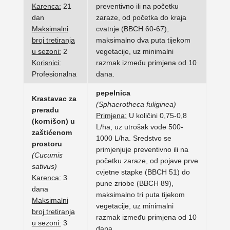
Karenca:
21
preventivno ili na početku
dan
zaraze, od početka do kraja
Maksimalni
cvatnje (BBCH 60-67),
broj tretiranja
maksimalno dva puta tijekom
u sezoni:
2
vegetacije, uz minimalni
Korisnici:
razmak između primjena od 10
Profesionalna
dana.
pepelnica
Krastavac za
(Sphaerotheca fuliginea)
preradu
Primjena:
U količini 0,75-0,8
(kornišon) u
L/ha, uz utrošak vode 500-
zaštićenom
1000 L/ha. Sredstvo se
prostoru
primjenjuje preventivno ili na
(Cucumis
početku zaraze, od pojave prve
sativus)
cvjetne stapke (BBCH 51) do
Karenca:
3
pune zriobe (BBCH 89),
dana
maksimalno tri puta tijekom
Maksimalni
vegetacije, uz minimalni
broj tretiranja
razmak između primjena od 10
u sezoni:
3
dana.