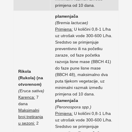
primjena od 10 dana.
plamenjača
(Bremia lactucae)
Primjena:
U količini 0,8-1 L/ha
uz utrošak vode 300-600 L/ha.
Sredstvo se primjenjuje
preventivno ili na početku
zaraze, od faze početka
razvoja lisne mase (BBCH 41)
do faze pune lisne mase
Rikola
(BBCH 48), maksimalno dva
(Rukola) (na
puta tijekom vegetacije, uz
otvorenom)
minimalni razmak između
(Eruca sativa)
primjena od 10 dana.
Karenca:
7
plamenjača
dana
(Peronospora spp.)
Maksimalni
Primjena:
U količini 0,8-1 L/ha
broj tretiranja
uz utrošak vode 300-600 L/ha.
u sezoni:
2
Sredstvo se primjenjuje