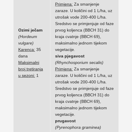
Primjena:
Za smanjenje
zaraze. U količini od 1 L/ha, uz
utrošak vode 200-400 L/ha.
Sredstvo se primjenjuje od faze
Ozimi ječam
prvog koljenca (BBCH 31) do
(Hordeum
kraja cvatnje (BBCH 69),
vulgare)
maksimalno jednom tijekom
Karenca:
35
vegetacije.
dana
siva pjegavost
Maksimalni
(Rhynchosporium secalis)
broj tretiranja
Primjena:
Za smanjenje
u sezoni:
1
zaraze. U količini od 1 L/ha, uz
utrošak vode 200-400 L/ha.
Sredstvo se primjenjuje od faze
prvog koljenca (BBCH 31) do
kraja cvatnje (BBCH 69),
maksimalno jednom tijekom
vegetacije.
prugavost
(Pyrenophora graminea)