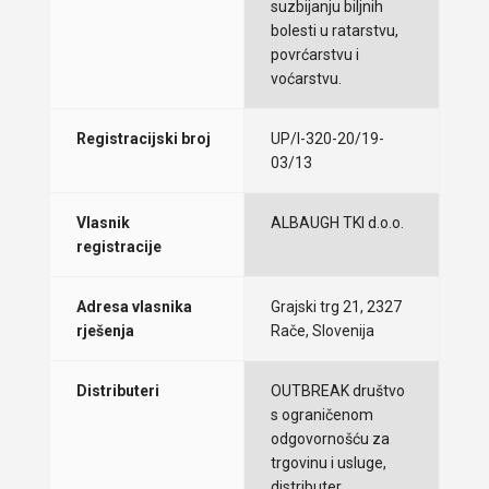
suzbijanju biljnih
bolesti u ratarstvu,
povrćarstvu i
voćarstvu.
Registracijski broj
UP/I-320-20/19-
03/13
Vlasnik
ALBAUGH TKI d.o.o.
registracije
Adresa vlasnika
Grajski trg 21, 2327
rješenja
Rače, Slovenija
Distributeri
OUTBREAK društvo
s ograničenom
odgovornošću za
trgovinu i usluge,
distributer