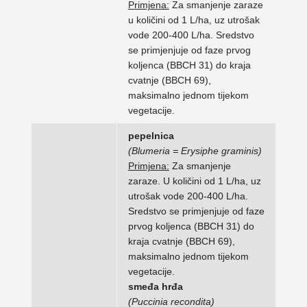
Primjena:
Za smanjenje zaraze
u količini od 1 L/ha, uz utrošak
vode 200-400 L/ha. Sredstvo
se primjenjuje od faze prvog
koljenca (BBCH 31) do kraja
cvatnje (BBCH 69),
maksimalno jednom tijekom
vegetacije.
pepelnica
(Blumeria = Erysiphe graminis)
Primjena:
Za smanjenje
zaraze. U količini od 1 L/ha, uz
utrošak vode 200-400 L/ha.
Sredstvo se primjenjuje od faze
prvog koljenca (BBCH 31) do
kraja cvatnje (BBCH 69),
maksimalno jednom tijekom
vegetacije.
smeđa hrđa
(Puccinia recondita)