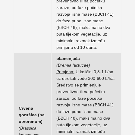
preventivno ili na početku
zaraze, od faze početka
razvoja lisne mase (BBCH 41)
do faze pune lisne mase
(BBCH 48), maksimalno dva
puta tijekom vegetacije, uz
minimalni razmak između
primjena od 10 dana.
plamenjača
(Bremia lactucae)
Primjena:
U količini 0,8-1 L/ha
uz utrošak vode 300-600 L/ha.
Sredstvo se primjenjuje
preventivno ili na početku
zaraze, od faze početka
razvoja lisne mase (BBCH 41)
Crvena
do faze pune lisne mase
gorušica (na
(BBCH 48), maksimalno dva
otvorenom)
puta tijekom vegetacije, uz
(Brassica
minimalni razmak između
juncea var.