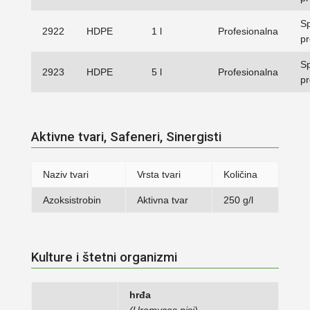
Sp
2922
HDPE
1 l
Profesionalna
p
Sp
2923
HDPE
5 l
Profesionalna
p
Aktivne tvari, Safeneri, Sinergisti
Naziv tvari
Vrsta tvari
Količina
Azoksistrobin
Aktivna tvar
250 g/l
Kulture i štetni organizmi
hrđa