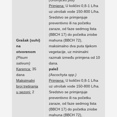
(Uromyces pisi)
Primjena:
U količini 0,8-1 L/ha
uz utrošak vode 150-800 L/ha.
Sredstvo se primjenjuje
preventivno ili na početku
zaraze, od faze sedmog lista
(BBCH 17) do početka zriobe
Grašak (suhi)
mahuna (BBCH 72),
na
maksimalno dva puta tijekom
otvorenom
vegetacije, uz minimalni
(Pisum
razmak između primjena od 10
sativum)
dana.
Karenca:
35
palež
dana
(Ascochyta spp.)
Maksimalni
Primjena:
U količini 0,8-1 L/ha
broj tretiranja
uz utrošak vode 150-800 L/ha.
u sezoni:
2
Sredstvo se primjenjuje
preventivno ili na početku
zaraze, od faze sedmog lista
(BBCH 17) do početka zriobe
mahuna (BBCH 72),