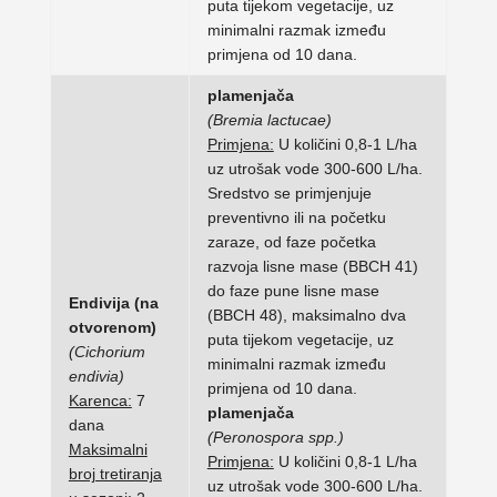
puta tijekom vegetacije, uz
minimalni razmak između
primjena od 10 dana.
plamenjača
(Bremia lactucae)
Primjena:
U količini 0,8-1 L/ha
uz utrošak vode 300-600 L/ha.
Sredstvo se primjenjuje
preventivno ili na početku
zaraze, od faze početka
razvoja lisne mase (BBCH 41)
do faze pune lisne mase
Endivija (na
(BBCH 48), maksimalno dva
otvorenom)
puta tijekom vegetacije, uz
(Cichorium
minimalni razmak između
endivia)
primjena od 10 dana.
Karenca:
7
plamenjača
dana
(Peronospora spp.)
Maksimalni
Primjena:
U količini 0,8-1 L/ha
broj tretiranja
uz utrošak vode 300-600 L/ha.