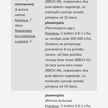
(BBCH 48), maksimalno dva
otvorenom)
puta tijekom vegetacije, uz
(Lactuca
minimalni razmak između
sativa)
primjena od 10 dana.
Karenca:
7
plamenjača
dana
(Peronospora spp.)
Maksimalni
Primjena:
U količini 0,8-1 L/ha
broj tretiranja
uz utrošak vode 300-600 L/ha.
u sezoni:
2
Sredstvo se primjenjuje
preventivno ili na početku
zaraze, od faze početka
razvoja lisne mase (BBCH 41)
do faze pune lisne mase
(BBCH 48), maksimalno dva
puta tijekom vegetacije, uz
minimalni razmak između
primjena od 10 dana.
plamenjača
(Bremia lactucae)
Primjena:
U količini 0,8-1 L/ha