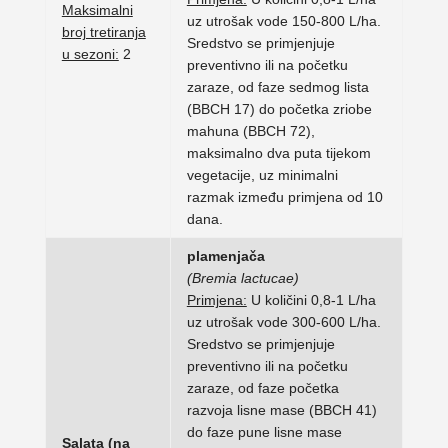
Maksimalni
uz utrošak vode 150-800 L/ha.
broj tretiranja
Sredstvo se primjenjuje
u sezoni:
2
preventivno ili na početku
zaraze, od faze sedmog lista
(BBCH 17) do početka zriobe
mahuna (BBCH 72),
maksimalno dva puta tijekom
vegetacije, uz minimalni
razmak između primjena od 10
dana.
plamenjača
(Bremia lactucae)
Primjena:
U količini 0,8-1 L/ha
uz utrošak vode 300-600 L/ha.
Sredstvo se primjenjuje
preventivno ili na početku
zaraze, od faze početka
razvoja lisne mase (BBCH 41)
do faze pune lisne mase
Salata (na