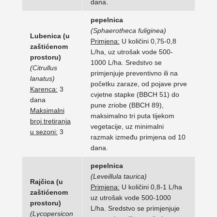
dana.
pepelnica
(Sphaerotheca fuliginea)
Lubenica (u
Primjena:
U količini 0,75-0,8
zaštićenom
L/ha, uz utrošak vode 500-
prostoru)
1000 L/ha. Sredstvo se
(Citrullus
primjenjuje preventivno ili na
lanatus)
početku zaraze, od pojave prve
Karenca:
3
cvjetne stapke (BBCH 51) do
dana
pune zriobe (BBCH 89),
Maksimalni
maksimalno tri puta tijekom
broj tretiranja
vegetacije, uz minimalni
u sezoni:
3
razmak između primjena od 10
dana.
pepelnica
(Leveillula taurica)
Rajčica (u
Primjena:
U količini 0,8-1 L/ha
zaštićenom
uz utrošak vode 500-1000
prostoru)
L/ha. Sredstvo se primjenjuje
(Lycopersicon