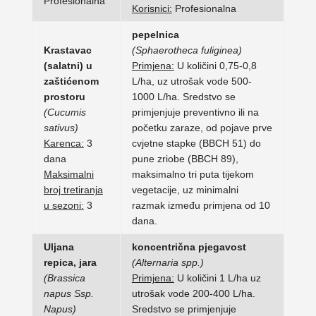
Profesionalna
Korisnici:
Profesionalna
pepelnica
Krastavac
(Sphaerotheca fuliginea)
(salatni) u
Primjena:
U količini 0,75-0,8
zaštićenom
L/ha, uz utrošak vode 500-
prostoru
1000 L/ha. Sredstvo se
(Cucumis
primjenjuje preventivno ili na
sativus)
početku zaraze, od pojave prve
Karenca:
3
cvjetne stapke (BBCH 51) do
dana
pune zriobe (BBCH 89),
Maksimalni
maksimalno tri puta tijekom
broj tretiranja
vegetacije, uz minimalni
u sezoni:
3
razmak između primjena od 10
dana.
Uljana
koncentrična pjegavost
repica, jara
(Alternaria spp.)
(Brassica
Primjena:
U količini 1 L/ha uz
napus Ssp.
utrošak vode 200-400 L/ha.
Napus)
Sredstvo se primjenjuje