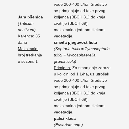
vode 200-400 L/ha. Sredstvo
se primjenjuje od faze prvog
Jara pšenica
koljenca (BBCH 31) do kraja
(Triticum
cvatnje (BBCH 69),
aestivum)
maksimalno jednom tijekom
Karenca:
35
vegetacije.
dana
smeđa pjegavost lista
Maksimalni
(Septoria tritici = Zymoseptoria
broj tretiranja
tritici = Mycosphaerella
u sezoni:
1
graminicola)
Primjena:
Za smanjenje zaraze
u količini od 1 L/ha, uz utrošak
vode 200-400 L/ha. Sredstvo
se primjenjuje od faze prvog
koljenca (BBCH 31) do kraja
cvatnje (BBCH 69),
maksimalno jednom tijekom
vegetacije.
palež klasa
(Fusarium spp.)