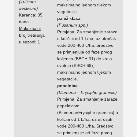
(Triticum
maksimalno jednom tijekom
aestivum)
vegetacije.
Karenca:
35
palež klasa
dana
(Fusarium spp.)
Maksimalni
Primjena:
Za smanjenje zaraze
broj tretiranja
u količini od 1 L/ha, uz utrošak
u sezoni:
1
vode 200-400 L/ha. Sredstvo
se primjenjuje od faze prvog
koljenca (BBCH 31) do kraja
cvatnje (BBCH 69),
maksimalno jednom tijekom
vegetacije.
pepelnica
(Blumeria = Erysiphe graminis)
Primjena:
Za smanjenje zaraze
pepelnicom
(Blumeria=Erysiphe graminis) u
količini od 1 L/ha, uz utrošak
vode 200-400 L/ha. Sredstvo
se primjenjuje od faze prvog