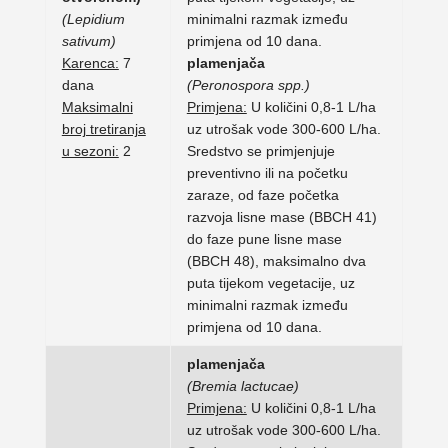
(Lepidium
minimalni razmak između
sativum)
primjena od 10 dana.
Karenca:
7
plamenjača
dana
(Peronospora spp.)
Maksimalni
Primjena:
U količini 0,8-1 L/ha
broj tretiranja
uz utrošak vode 300-600 L/ha.
u sezoni:
2
Sredstvo se primjenjuje
preventivno ili na početku
zaraze, od faze početka
razvoja lisne mase (BBCH 41)
do faze pune lisne mase
(BBCH 48), maksimalno dva
puta tijekom vegetacije, uz
minimalni razmak između
primjena od 10 dana.
plamenjača
(Bremia lactucae)
Primjena:
U količini 0,8-1 L/ha
uz utrošak vode 300-600 L/ha.