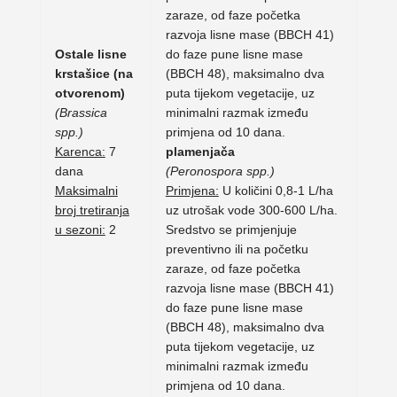
zaraze, od faze početka
razvoja lisne mase (BBCH 41)
Ostale lisne
do faze pune lisne mase
krstašice (na
(BBCH 48), maksimalno dva
otvorenom)
puta tijekom vegetacije, uz
(Brassica
minimalni razmak između
spp.)
primjena od 10 dana.
Karenca:
7
plamenjača
dana
(Peronospora spp.)
Maksimalni
Primjena:
U količini 0,8-1 L/ha
broj tretiranja
uz utrošak vode 300-600 L/ha.
u sezoni:
2
Sredstvo se primjenjuje
preventivno ili na početku
zaraze, od faze početka
razvoja lisne mase (BBCH 41)
do faze pune lisne mase
(BBCH 48), maksimalno dva
puta tijekom vegetacije, uz
minimalni razmak između
primjena od 10 dana.