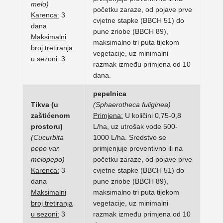
melo)
početku zaraze, od pojave prve
Karenca:
3
cvjetne stapke (BBCH 51) do
dana
pune zriobe (BBCH 89),
Maksimalni
maksimalno tri puta tijekom
broj tretiranja
vegetacije, uz minimalni
u sezoni:
3
razmak između primjena od 10
dana.
pepelnica
Tikva (u
(Sphaerotheca fuliginea)
zaštićenom
Primjena:
U količini 0,75-0,8
prostoru)
L/ha, uz utrošak vode 500-
(Cucurbita
1000 L/ha. Sredstvo se
pepo var.
primjenjuje preventivno ili na
melopepo)
početku zaraze, od pojave prve
Karenca:
3
cvjetne stapke (BBCH 51) do
dana
pune zriobe (BBCH 89),
Maksimalni
maksimalno tri puta tijekom
broj tretiranja
vegetacije, uz minimalni
u sezoni:
3
razmak između primjena od 10