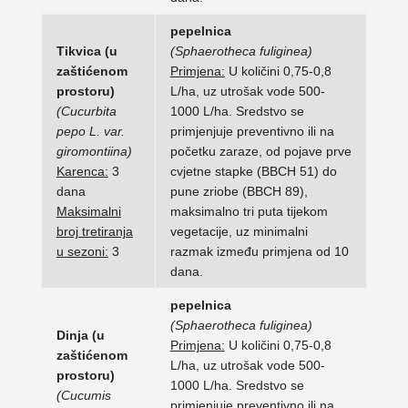
pepelnica
Tikvica (u
(Sphaerotheca fuliginea)
zaštićenom
Primjena:
U količini 0,75-0,8
prostoru)
L/ha, uz utrošak vode 500-
(Cucurbita
1000 L/ha. Sredstvo se
pepo L. var.
primjenjuje preventivno ili na
giromontiina)
početku zaraze, od pojave prve
Karenca:
3
cvjetne stapke (BBCH 51) do
dana
pune zriobe (BBCH 89),
Maksimalni
maksimalno tri puta tijekom
broj tretiranja
vegetacije, uz minimalni
u sezoni:
3
razmak između primjena od 10
dana.
pepelnica
(Sphaerotheca fuliginea)
Dinja (u
Primjena:
U količini 0,75-0,8
zaštićenom
L/ha, uz utrošak vode 500-
prostoru)
1000 L/ha. Sredstvo se
(Cucumis
primjenjuje preventivno ili na