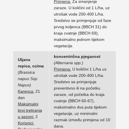
Primjena:
Za smanjenje
zaraze. U količini od 1 L/ha, uz
utrošak vode 200-400 L/ha.
Sredstvo se primjenjuje od faze
prvog koljenca (BBCH 31) do
kraja cvatnje (BBCH 69),
maksimalno jednom tijekom
vegetacije.
koncentrična pjegavost
Uljana
(Alternaria spp.)
repica, ozima
Primjena:
U količini 1 L/ha uz
(Brassica
utrošak vode 200-400 L/ha.
napus Ssp.
Sredstvo se primjenjuje
Napus)
preventivno ili na početku
Karenca:
21
zaraze, od početka do kraja
dan
cvatnje (BBCH 60-67),
Maksimalni
maksimalno dva puta tijekom
broj tretiranja
vegetacije, uz minimalni
u sezoni:
2
razmak između primjena od 10
Korisnici:
dana.