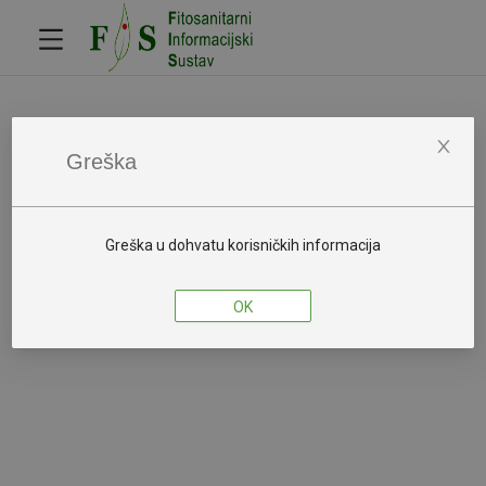
Javna tražilica
Obavijesti
Greška
Izjava o pristupačnosti
Greška u dohvatu korisničkih informacija
OK